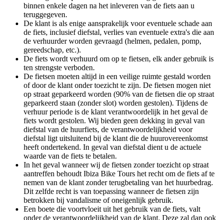
binnen enkele dagen na het inleveren van de fiets aan u
teruggegeven.
De klant is als enige aansprakelijk voor eventuele schade aan
de fiets, inclusief diefstal, verlies van eventuele extra's die aan
de verhuurder worden gevraagd (helmen, pedalen, pomp,
gereedschap, etc.).
De fiets wordt verhuurd om op te fietsen, elk ander gebruik is
ten strengste verboden.
De fietsen moeten altijd in een veilige ruimte gestald worden
of door de klant onder toezicht te zijn. De fietsen mogen niet
op straat geparkeerd worden (90% van de fietsen die op straat
geparkeerd staan (zonder slot) worden gestolen). Tijdens de
verhuur periode is de klant verantwoordelijk in het geval de
fiets wordt gestolen. Wij bieden geen dekking in geval van
diefstal van de huurfiets, de verantwoordelijkheid voor
diefstal ligt uitsluitend bij de klant die de huurovereenkomst
heeft ondertekend. In geval van diefstal dient u de actuele
waarde van de fiets te betalen.
In het geval wanneer wij de fietsen zonder toezicht op straat
aantreffen behoudt Ibiza Bike Tours het recht om de fiets af te
nemen van de klant zonder terugbetaling van het huurbedrag.
Dit zelfde recht is van toepassing wanneer de fietsen zijn
betrokken bij vandalisme of oneigenlijk gebruik.
Een boete die voortvloeit uit het gebruik van de fiets, valt
onder de verantwoordelijkheid van de klant. Deze zal dan ook