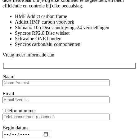
deze fiets klaar om je bij elke kilometer te begeleiden, en biedt
efficiëntie en controle bij elke pedaalslag.
HMF Addict carbon frame
Addict HMF carbon voorvork
Shimano 105 Disc aandrijving, 24 versnellingen
Syncros RP2.0 Disc wielset
Schwalbe ONE banden
Syncros carbon/alu-componenten
Vraag meer informatie aan
Naam
Email
Telefoonnummer
Begin datum