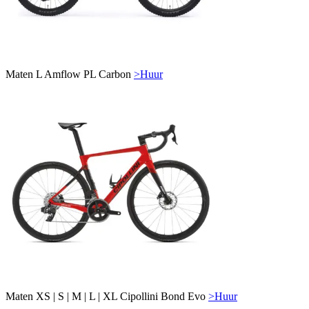
Maten
L
Amflow PL Carbon
>Huur
Maten
XS | S | M | L | XL
Cipollini Bond Evo
>Huur