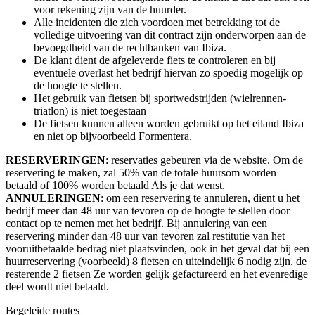
voor rekening zijn van de huurder.
Alle incidenten die zich voordoen met betrekking tot de
volledige uitvoering van dit contract zijn onderworpen aan de
bevoegdheid van de rechtbanken van Ibiza.
De klant dient de afgeleverde fiets te controleren en bij
eventuele overlast het bedrijf hiervan zo spoedig mogelijk op
de hoogte te stellen.
Het gebruik van fietsen bij sportwedstrijden (wielrennen-
triatlon) is niet toegestaan
De fietsen kunnen alleen worden gebruikt op het eiland Ibiza
en niet op bijvoorbeeld Formentera.
RESERVERINGEN
: reservaties gebeuren via de website. Om de
reservering te maken, zal 50% van de totale huursom worden
betaald of 100% worden betaald Als je dat wenst.
ANNULERINGEN
: om een ​​reservering te annuleren, dient u het
bedrijf meer dan 48 uur van tevoren op de hoogte te stellen door
contact op te nemen met het bedrijf. Bij annulering van een
reservering minder dan 48 uur van tevoren zal restitutie van het
vooruitbetaalde bedrag niet plaatsvinden, ook in het geval dat bij een
huurreservering (voorbeeld) 8 fietsen en uiteindelijk 6 nodig zijn, de
resterende 2 fietsen Ze worden gelijk gefactureerd en het evenredige
deel wordt niet betaald.
Begeleide routes