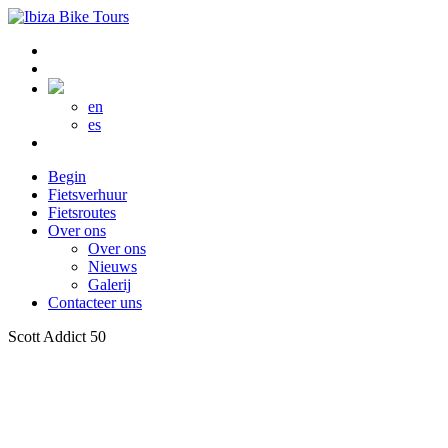
en
es
Begin
Fietsverhuur
Fietsroutes
Over ons
Over ons
Nieuws
Galerij
Contacteer uns
Scott Addict 50