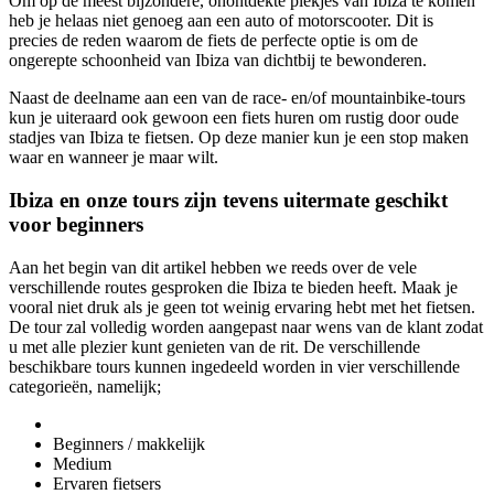
Om op de meest bijzondere, onontdekte plekjes van Ibiza te komen
heb je helaas niet genoeg aan een auto of motorscooter. Dit is
precies de reden waarom de fiets de perfecte optie is om de
ongerepte schoonheid van Ibiza van dichtbij te bewonderen.
Naast de deelname aan een van de race- en/of mountainbike-tours
kun je uiteraard ook gewoon een fiets huren om rustig door oude
stadjes van Ibiza te fietsen. Op deze manier kun je een stop maken
waar en wanneer je maar wilt.
Ibiza en onze tours zijn tevens uitermate geschikt
voor beginners
Aan het begin van dit artikel hebben we reeds over de vele
verschillende routes gesproken die Ibiza te bieden heeft. Maak je
vooral niet druk als je geen tot weinig ervaring hebt met het fietsen.
De tour zal volledig worden aangepast naar wens van de klant zodat
u met alle plezier kunt genieten van de rit. De verschillende
beschikbare tours kunnen ingedeeld worden in vier verschillende
categorieën, namelijk;
Beginners / makkelijk
Medium
Ervaren fietsers